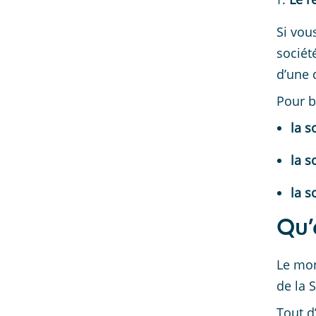
Si vou
société
d’une 
Pour b
la s
la s
la s
Qu’
Le mo
de la 
Tout d