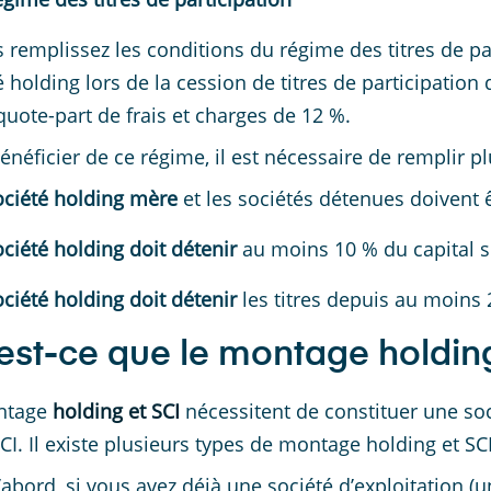
s remplissez les conditions du régime des titres de par
 holding lors de la cession de titres de participation de
quote-part de frais et charges de 12 %.
énéficier de ce régime, il est nécessaire de remplir pl
ociété holding mère
et les sociétés détenues doivent ê
ociété holding doit détenir
au moins 10 % du capital soc
ociété holding doit détenir
les titres depuis au moins 
est-ce que le montage holding
ntage
holding et SCI
nécessitent de constituer une soc
SCI. Il existe plusieurs types de montage holding et SCI
’abord, si vous avez déjà une société d’exploitation (