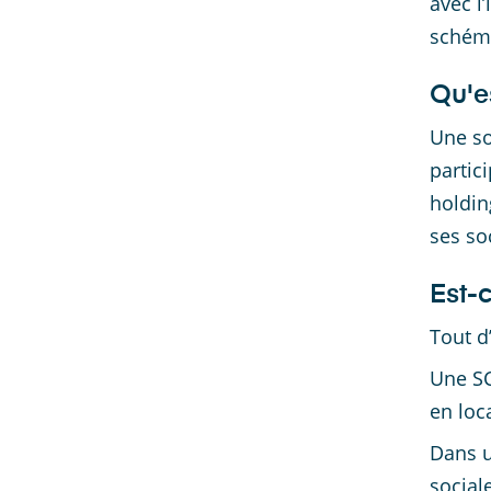
avec l
schéma
Qu'e
Une so
partic
holdin
ses soc
Est-
Tout d
Une SC
en loc
Dans 
social