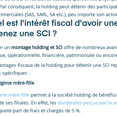
 Par conséquent, la holding peut détenir des participati
merciales (SAS, SARL, SA etc.), peu importe son activi
l est l'intérêt fiscal d'avoir u
enez une SCI ?
er un
montage holding et SCI
offre de nombreux avanta
que, opérationnelle, financière, patrimoniale ou encore
antages fiscaux de la holding pour détenir une SCI r
x spécifiques :
égime mère-fille
ime mère-fille
permet à la société holding de bénéfic
e ses filiales. En effet, les
dividendes perçus par la s
quote-part de frais et charges de 5 %.