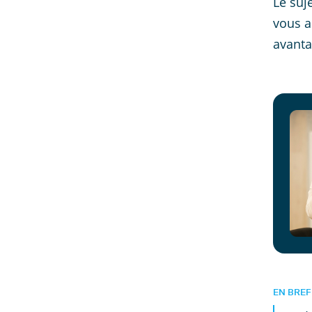
Le suj
vous a
avanta
EN BREF