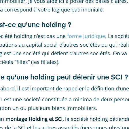
’immobilier. Je vous aide ici à poser des bases claire
 correspond à votre logique patrimoniale.
st-ce qu'une holding ?
ciété holding n’est pas une
forme juridique
. La socié
ipations au capital social d’autres sociétés ou qui réa
g est une société qui détient d’autres sociétés. On va 
iétés “filles” (les filiales).
ce qu'une holding peut détenir une SCI ?
’abord, il est important de rappeler la définition d’une
I est une société constituée a minima de deux person
ation un ou plusieurs biens immobiliers.
un
montage Holding et SCI,
la société holding détiend
es de la SCI et les autres associés (personnes physiq