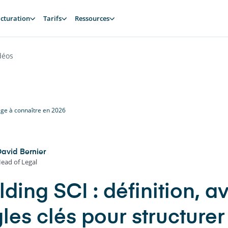
cturation
Tarifs
Ressources
déos
age à connaître en 2026
avid Bernier
ead of Legal
ding SCI : définition, a
gles clés pour structure