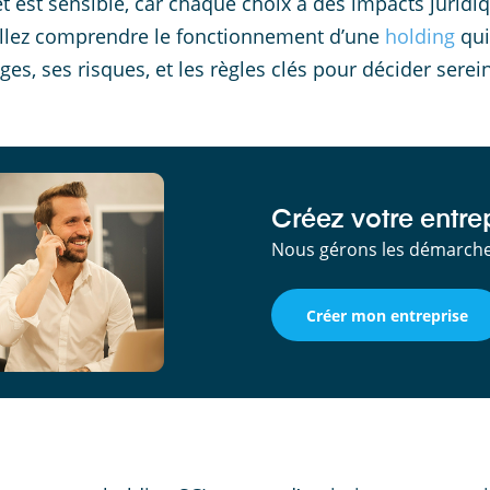
et est sensible, car chaque choix a des impacts juridiq
llez comprendre le fonctionnement d’une
holding
qui
ges, ses risques, et les règles clés pour décider sere
Créez votre entrep
Nous gérons les démarches
Créer mon entreprise