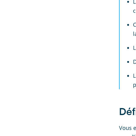
L
c
C
l
L
D
L
p
Déf
Vous e