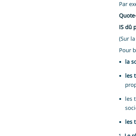
Par ex
Quote-
IS dû 
(Sur la
Pour b
la s
les 
prop
les 
soci
les 
Le r