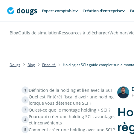
Expert-comptable
Création d'entreprise
Fa
Blog
Outils de simulation
Ressources à télécharger
Webinars
Vi
Dougs
Blog
Fiscalité
Holding et SCI : guide complet sur le mont
D
Définition de la holding et lien avec la SCI
1
H
Quel est l'intérêt fiscal d'avoir une holding
2
lorsque vous détenez une SCI ?
Qu’est-ce que le montage holding + SCI ?
3
Hol
Pourquoi créer une holding SCI : avantages
4
et inconvénients
rè
Comment créer une holding avec une SCI ?
5