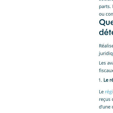
parts.
ou com
Que
dét
Réalis
juridi
Les av
fiscau
Le r
Le
rég
reçus d
d’une 