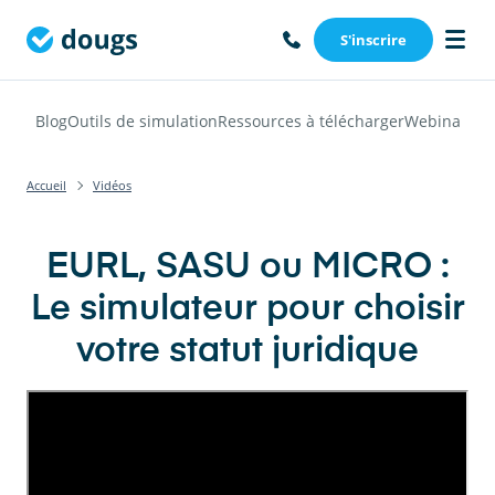
S'inscrire
Blog
Outils de simulation
Ressources à télécharger
Webinars
Vi
Accueil
Vidéos
EURL, SASU ou MICRO :
Le simulateur pour choisir
votre statut juridique