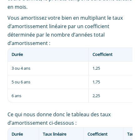
en mois.
Vous amortissez votre bien en multipliant le taux
d’amortissement linéaire par un coefficient
déterminée par le nombre d’années total
d’amortissement :
Durée
Coefficient
3 ou 4 ans
1,25
5 ou 6 ans
1,75
6 ans
2,25
Ce qui nous donne donc le tableau des taux
d’amortissement ci-dessous :
Durée
Taux linéaire
Coefficient
Taux d