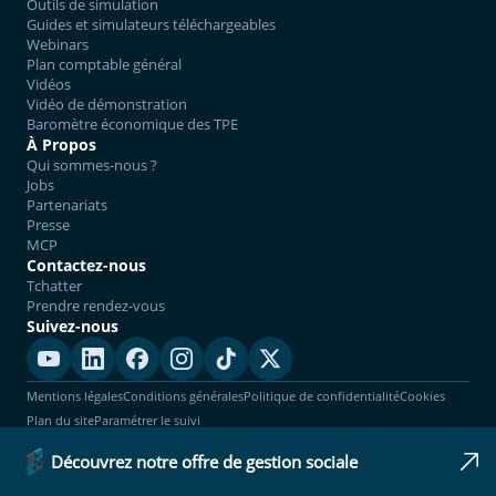
Outils de simulation
Guides et simulateurs téléchargeables
Webinars
Plan comptable général
Vidéos
Vidéo de démonstration
Baromètre économique des TPE
À Propos
Qui sommes-nous ?
Jobs
Partenariats
Presse
MCP
Contactez-nous
Tchatter
Prendre rendez-vous
Suivez-nous
Mentions légales
Conditions générales
Politique de confidentialité
Cookies
Plan du site
Paramétrer le suivi
© 2026 Dougs Compta. Cabinet d'expertise-comptable en ligne enregistré à
Découvrez notre offre de gestion sociale
l'Ordre. Tous droits réservés.