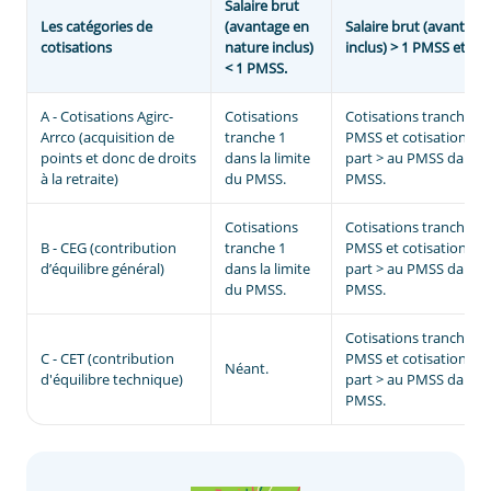
Salaire brut
Les catégories de
(avantage en
Salaire brut (avantage
cotisations
nature inclus)
inclus) > 1 PMSS et < 
< 1 PMSS.
A - Cotisations Agirc-
Cotisations
Cotisations tranche 1 
Arrco (acquisition de
tranche 1
PMSS et cotisation tra
points et donc de droits
dans la limite
part > au PMSS dans la
à la retraite)
du PMSS.
PMSS.
Cotisations
Cotisations tranche 1 
B - CEG (contribution
tranche 1
PMSS et cotisation tra
d’équilibre général)
dans la limite
part > au PMSS dans la
du PMSS.
PMSS.
Cotisations tranche 1 
C - CET (contribution
PMSS et cotisations tr
Néant.
d'équilibre technique)
part > au PMSS dans la
PMSS.