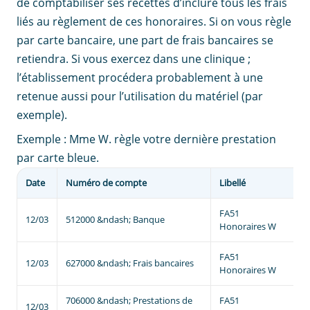
de comptabiliser ses recettes d’inclure tous les frais
liés au règlement de ces honoraires. Si on vous règle
par carte bancaire, une part de frais bancaires se
retiendra. Si vous exercez dans une clinique ;
l’établissement procédera probablement à une
retenue aussi pour l’utilisation du matériel (par
exemple).
Exemple : Mme W. règle votre dernière prestation
par carte bleue.
Date
Numéro de compte
Libellé
D
FA51
12/03
512000 &ndash; Banque
3
Honoraires W
FA51
12/03
627000 &ndash; Frais bancaires
2
Honoraires W
706000 &ndash; Prestations de
FA51
12/03