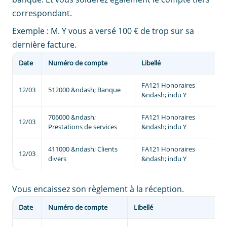
correspondant.
Exemple : M. Y vous a versé 100 € de trop sur sa
dernière facture.
Date
Numéro de compte
Libellé
D
FA121 Honoraires
12/03
512000 &ndash; Banque
2
&ndash; indu Y
706000 &ndash;
FA121 Honoraires
12/03
Prestations de services
&ndash; indu Y
411000 &ndash; Clients
FA121 Honoraires
12/03
divers
&ndash; indu Y
Vous encaissez son règlement à la réception.
Date
Numéro de compte
Libellé
D