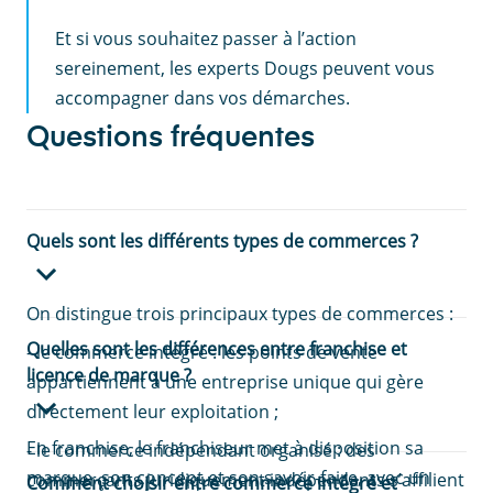
Et si vous souhaitez passer à l’action
sereinement, les experts Dougs peuvent vous
accompagner dans vos démarches.
Questions fréquentes
Quels sont les différents types de commerces ?
On distingue trois principaux types de commerces :
Quelles sont les différences entre franchise et
- le commerce intégré : les points de vente
licence de marque ?
appartiennent à une entreprise unique qui gère
directement leur exploitation ;
En franchise, le franchiseur met à disposition sa
- le commerce indépendant organisé : des
marque, son concept et son savoir-faire, avec un
commerçants juridiquement indépendants s’affilient
Comment choisir entre commerce intégré et