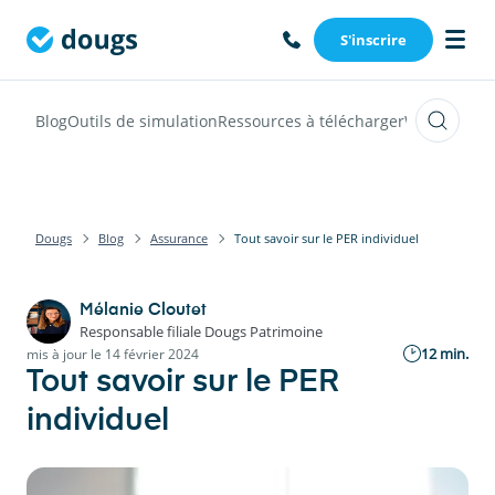
S'inscrire
Blog
Outils de simulation
Ressources à télécharger
Webinars
Vi
Dougs
Blog
Assurance
Tout savoir sur le PER individuel
Mélanie Cloutet
Responsable filiale Dougs Patrimoine
12 min.
mis à jour le 14 février 2024
Tout savoir sur le PER
individuel