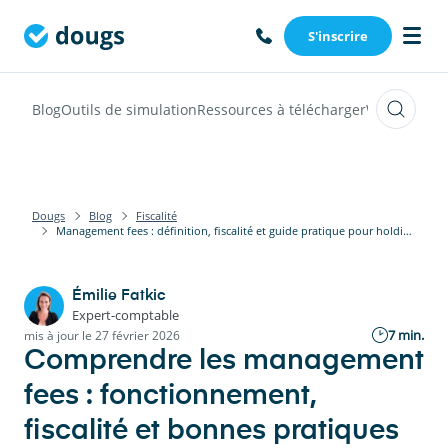
S'inscrire
Blog
Outils de simulation
Ressources à télécharger
Webinars
Vi
Dougs
Blog
Fiscalité
Management fees : définition, fiscalité et guide pratique pour holdings et filiales
Émilie Fatkic
Expert-comptable
7 min.
mis à jour le 27 février 2026
Comprendre les management
fees : fonctionnement,
fiscalité et bonnes pratiques