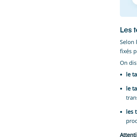
Les 
Selon 
fixés p
On dis
le t
le t
tran
les 
prod
Attenti