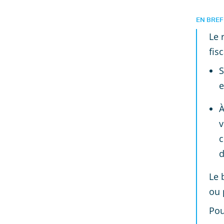
EN BREF
Le 
fis
S
e
À
v
c
d
Le 
ou 
Pou