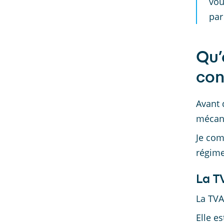
vou
par
Qu’
con
Avant 
mécani
Je com
régime
La T
La TVA
Elle e