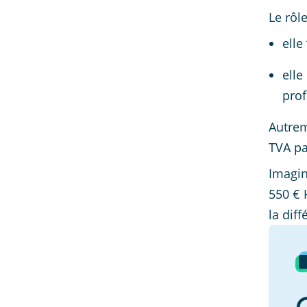
Le rôle
elle
elle
prof
Autrem
TVA pa
Imagin
550 € 
la diff