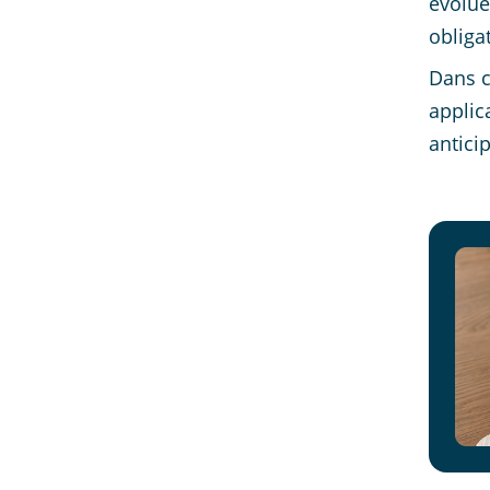
évolue
obligat
Dans c
applic
antici