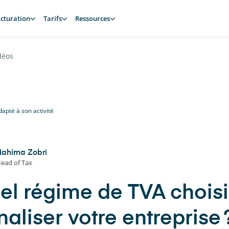
cturation
Tarifs
Ressources
déos
apté à son activité
Nahima Zobri
ead of Tax
el régime de TVA choisi
aliser votre entreprise 