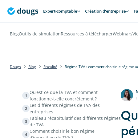
Expert-comptable
Création d'entreprise
Fa
Blog
Outils de simulation
Ressources à télécharger
Webinars
Vi
Dougs
Blog
Fiscalité
Régime TVA : comment choisir le régime ad
Qu’est-ce que la TVA et comment
1
H
fonctionne-t-elle concrètement ?
Les différents régimes de TVA des
2
entreprises
Qu
Tableau récapitulatif des différents régimes
3
de TVA
pén
Comment choisir le bon régime
4
d’imposition de TVA ?