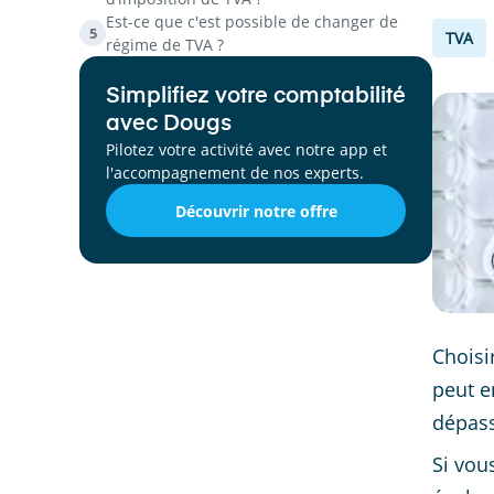
Est-ce que c'est possible de changer de
5
TVA
régime de TVA ?
Simplifiez votre comptabilité
avec Dougs
Pilotez votre activité avec notre app et
l'accompagnement de nos experts.
Découvrir notre offre
Choisi
peut e
dépass
Si vou