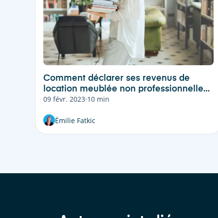
Comment déclarer ses revenus de
location meublée non professionnelle
09 févr. 2023
·
10 min
(LMNP) ?
Émilie Fatkic