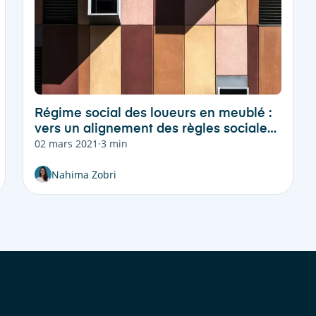
Régime social des loueurs en meublé :
vers un alignement des règles sociales
02 mars 2021
·
3 min
et fiscales en 2021
Nahima Zobri