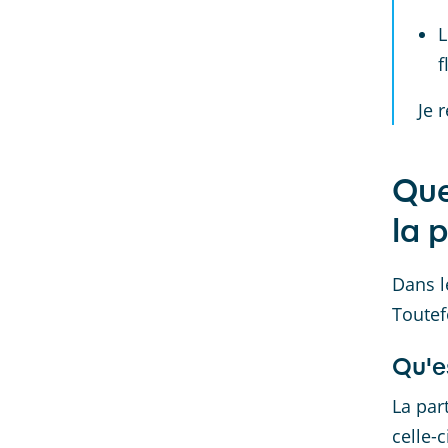
L
f
Je 
Que
la 
Dans le
Toutef
Qu'e
La par
celle-c