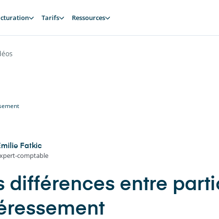
cturation
Tarifs
Ressources
déos
essement
milie Fatkic
xpert-comptable
 différences entre parti
téressement