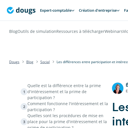
Expert-comptable
Création d'entreprise
Fa
Blog
Outils de simulation
Ressources à télécharger
Webinars
Vi
Dougs
Blog
Social
Les différences entre participation et intér
Quelle est la différence entre la prime
É
E
d'intéressement et la prime de
1
participation ?
Comment fonctionne l'intéressement et la
Les
2
participation ?
Quelles sont les procédures de mise en
in
place pour la prime d'intéressement et la
3
prime de participation ?