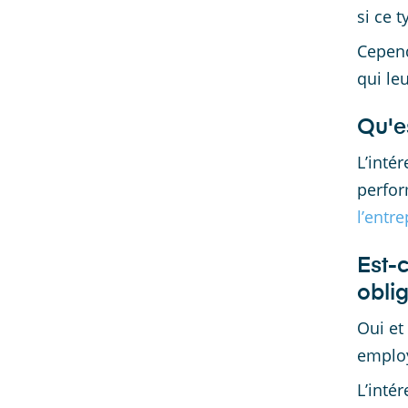
si ce 
Cepend
qui le
Qu'e
L’inté
perfor
l’entre
Est-c
oblig
Oui et 
employ
L’inté