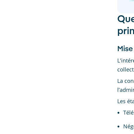
Que
pri
Mise
L'inté
collec
La con
l’admi
Les ét
Télé
Négo