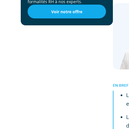
formalités RH à nos experts.
Voir notre offre
EN BREF
L
e
L
d