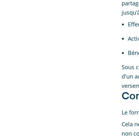
partag
jusqu’à
Effe
Acti
Béné
Sous c
d'un a
versem
Com
Le for
Cela n
non co