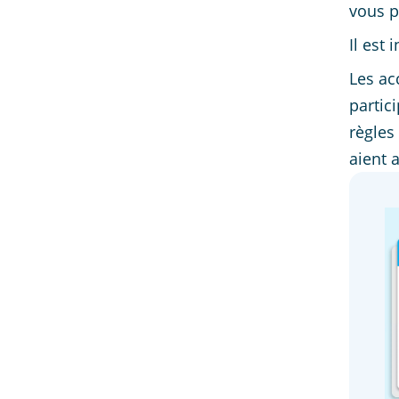
vous p
Il est
Les ac
partic
règles
aient 