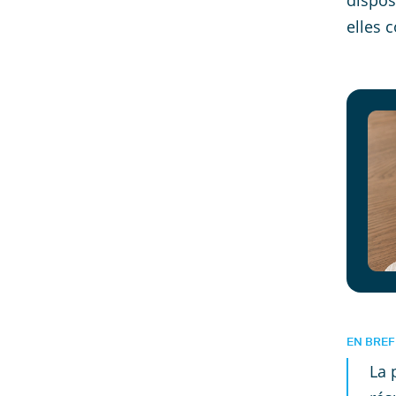
dispos
elles 
EN BREF
La 