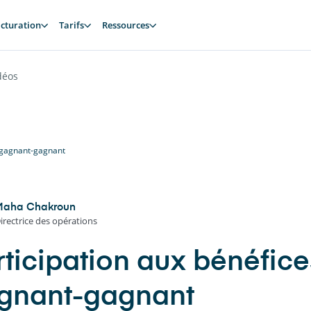
cturation
Tarifs
Ressources
déos
e gagnant-gagnant
Maha Chakroun
irectrice des opérations
ticipation aux bénéfices
gnant-gagnant