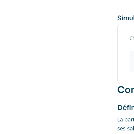
Simul
C
Com
Défin
La par
ses sa