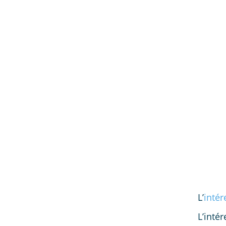
L’
intér
L’inté