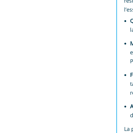
rés
l’es
Q
l
M
e
P
F
t
r
A
d
La 