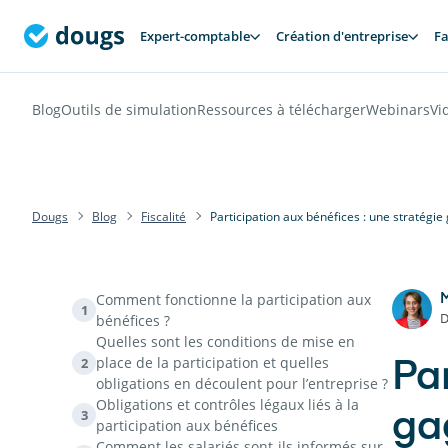
Expert-comptable
Création d'entreprise
Fa
Blog
Outils de simulation
Ressources à télécharger
Webinars
Vi
Dougs
Blog
Fiscalité
Participation aux bénéfices : une stratégi
Comment fonctionne la participation aux
1
D
bénéfices ?
Quelles sont les conditions de mise en
place de la participation et quelles
2
Par
obligations en découlent pour l’entreprise ?
Obligations et contrôles légaux liés à la
3
ga
participation aux bénéfices
Comment les salariés sont-ils informés sur