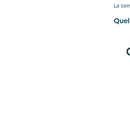
La som
Quell