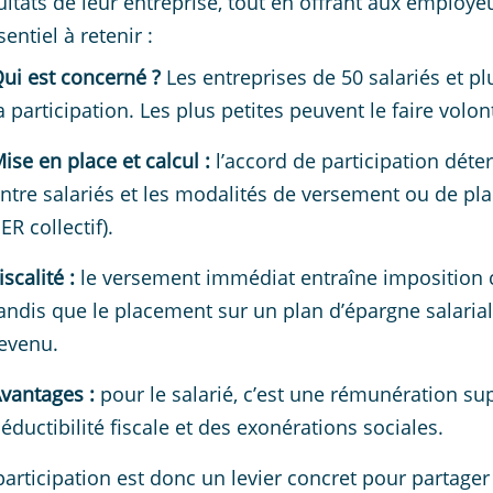
ultats de leur entreprise, tout en offrant aux employe
sentiel à retenir :
ui est concerné ?
Les entreprises de 50 salariés et p
a participation. Les plus petites peuvent le faire volo
ise en place et calcul :
l’accord de participation déter
ntre salariés et les modalités de versement ou de pla
ER collectif).
iscalité :
le versement immédiat entraîne imposition cl
andis que le placement sur un plan d’épargne salarial
evenu.
vantages :
pour le salarié, c’est une rémunération su
éductibilité fiscale et des exonérations sociales.
participation est donc un levier concret pour partager