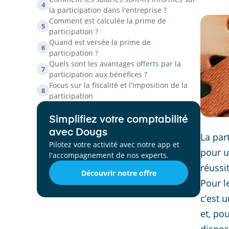
4
la participation dans l'entreprise ?
Comment est calculée la prime de
5
participation ?
Quand est versée la prime de
6
participation ?
Quels sont les avantages offerts par la
7
participation aux bénéfices ?
Focus sur la fiscalité et l'imposition de la
8
participation
Simplifiez votre comptabilité
avec Dougs
La par
Pilotez votre activité avec notre app et
pour u
l'accompagnement de nos experts.
réussi
Découvrir notre offre
Pour l
c’est 
et, po