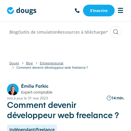
S'inscrire
Blog
Outils de simulation
Ressources à télécharger
Webinars
Vi
Dougs
Blog
Entrepreneuriat
Comment devenir développeur web freelance ?
Émilie Fatkic
Expert-comptable
14 min.
mis à jour le 31 mai 2023
Comment devenir
développeur web freelance ?
Indépendant/freelance