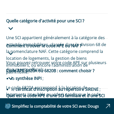
Quelle catégorie d'activité pour une SCI ?
Une SCI appartient généralement à la catégorie des
activités immobilières, classée dans la division 68 de
Comment trouver le code APE ou NAF ?
la nomenclature NAF. Cette catégorie comprend la
location de logements, la gestion de biens
Vous pouvez retrouver votre code APE sur plusieurs
immobiliers, ou encore l’administration de
documents officiels :
Code APE 6820A ou 6820B : comment choisir ?
patrimoine.
la
synthèse INPI
;
Le code 6820A correspond à la location de
le
certificat d’inscription
au répertoire SIRENE
;
logements (meublés ou vides), tandis que le code
Quel est le code APE d'une SCI familiale et d'une SCI
les
courriers
de l’INSEE
.
6820B est attribué aux SCI qui mettent en location
construction vente ?
Simplifiez la comptabilité de votre SCI avec Dougs
des terrains, bureaux ou locaux commerciaux.
Il est également consultable en ligne sur Infogreffe