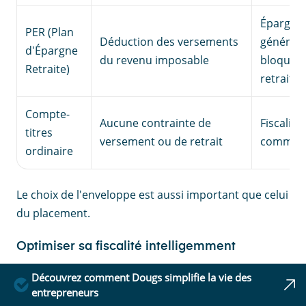
Épargne
PER (Plan
Déduction des versements
général
d'Épargne
du revenu imposable
bloquée 
Retraite)
retraite
Compte-
Aucune contrainte de
Fiscalité
titres
versement ou de retrait
commu
ordinaire
Le choix de l'enveloppe est aussi important que celui
du placement.
Optimiser sa fiscalité intelligemment
L'optimisation fiscale consiste à choisir les supports
Découvrez comment Dougs simplifie la vie des
les plus adaptés à :
entrepreneurs