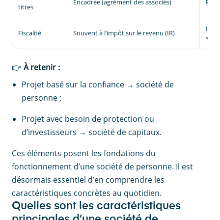
Encadrée (agrément des associés)
Plus 
titres
Impô
Fiscalité
Souvent à l’impôt sur le revenu (IR)
socié
👉
À retenir :
Projet basé sur la confiance → société de
personne ;
Projet avec besoin de protection ou
d’investisseurs → société de capitaux.
Ces éléments posent les fondations du
fonctionnement d’une société de personne. Il est
désormais essentiel d’en comprendre les
caractéristiques concrètes au quotidien.
Quelles sont les caractéristiques
principales d’une société de