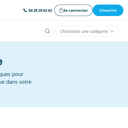
Se connecter
S'inscrire
04 28 29 62 62
Choisissez une catégorie
e
iques pour
ue dans votre