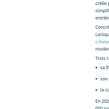
créée 
simpli
entrée
Concrè
Lorsqu
créate
moder
Trois 
sa fl
son 
la c
En 202
000 so