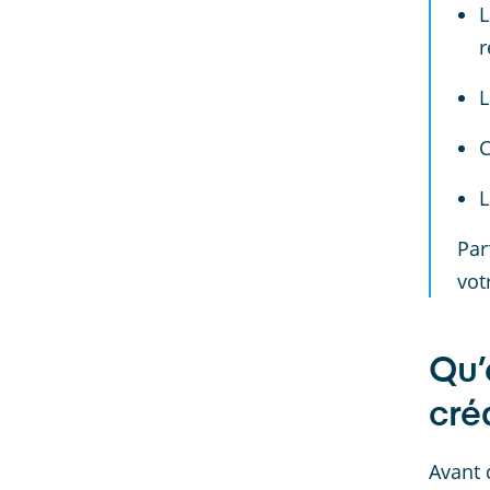
L
r
C
Par
vot
Qu’
cré
Avant 