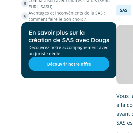
Comparaison avec d’autres statuts (SARL,
5
EURL, SASU)
SAS
Avantages et inconvénients de la SAS :
6
comment faire le bon choix ?
En savoir plus sur la
création de SAS avec Dougs
Découvrez notre accompagnement avec
un juriste dédié.
Découvrir notre offre
Vous l
a la c
avant 
SAS es