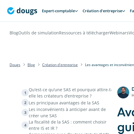
Expert-comptable
Création d'entreprise
Fa
Blog
Outils de simulation
Ressources à télécharger
Webinars
Vi
Dougs
Blog
Création d'entreprise
Les avantages et inconvénien
Qu’est-ce qu’une SAS et pourquoi attire-t-
D
1
H
elle les créateurs d’entreprise ?
Les principaux avantages de la SAS
2
Les inconvénients à anticiper avant de
Av
3
créer une SAS
La fiscalité de la SAS : comment choisir
gu
4
entre IS et IR ?