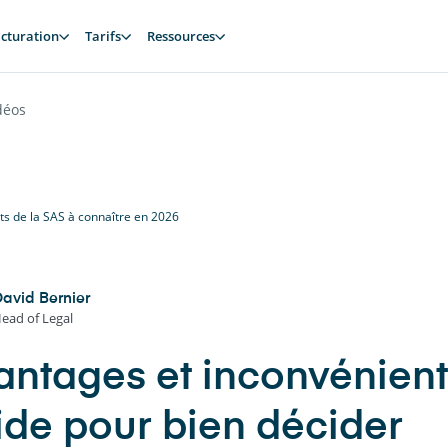
cturation
Tarifs
Ressources
déos
ts de la SAS à connaître en 2026
avid Bernier
ead of Legal
antages et inconvénients
ide pour bien décider