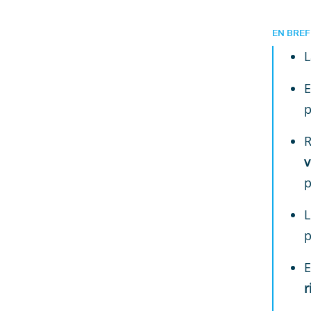
EN BREF
L
E
p
R
v
p
L
p
E
r