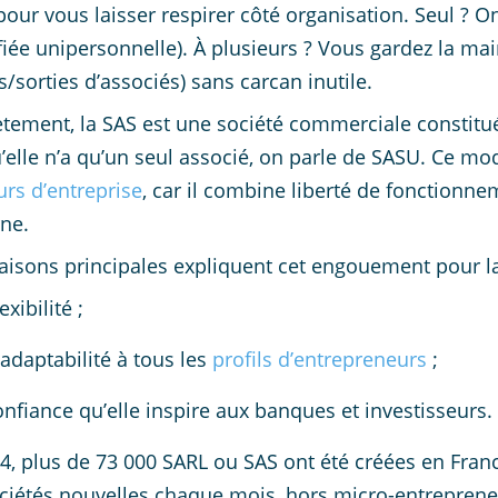
pour vous laisser respirer côté organisation. Seul ? O
fiée unipersonnelle). À plusieurs ? Vous gardez la main
s/sorties d’associés) sans carcan inutile.
tement, la SAS est une société commerciale constitu
’elle n’a qu’un seul associé, on parle de SASU. Ce m
urs d’entreprise
, car il combine liberté de fonctionn
ne.
raisons principales expliquent cet engouement pour la
exibilité ;
adaptabilité à tous les
profils d’entrepreneurs
;
onfiance qu’elle inspire aux banques et investisseurs.
4, plus de 73 000 SARL ou SAS ont été créées en France
ciétés nouvelles chaque mois, hors micro-entrepreneu